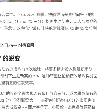
弹性。2024-2025 赛季，快船凭借薪资空间签下的祖
场均 24.1 分 + 47.3% 三分）均创生涯新高，两人与哈登的
马龙”。这种化学反应让快船常规赛以 50 胜 32 负位列
网入口,vsport体育官网
” 的蜕变
减少场均 13.7 次触球，将更多精力投入到组织串联
比却创下生涯新高的 2.8。这种转型让伦纳德的场均得分回
快船联盟前五的进攻效率。
篮板、8.7 助攻的全面表现入选最佳阵容三阵，成为联盟仅有的
 1.12 分）位列联盟第一，关键时刻场均 4.3 分的表现也印
端完成蜕变 —— 面对字母哥、小贾伦・杰克逊等顶级锋