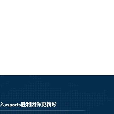
入
vsports胜利因你更精彩