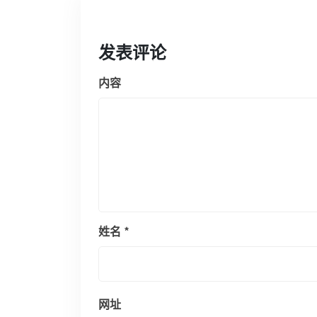
发表评论
内容
姓名
*
网址