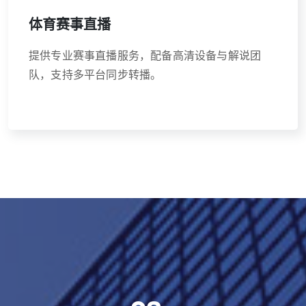
体育赛事直播
提供专业赛事直播服务，配备高清设备与解说团
队，支持多平台同步转播。