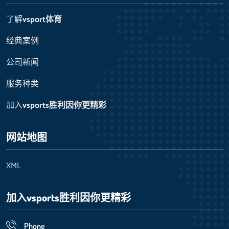
了解
vsport体育
经典案例
公司新闻
服务种类
加入
vsports胜利因你更精彩
网站地图
XML
加入
vsports胜利因你更精彩
Phone