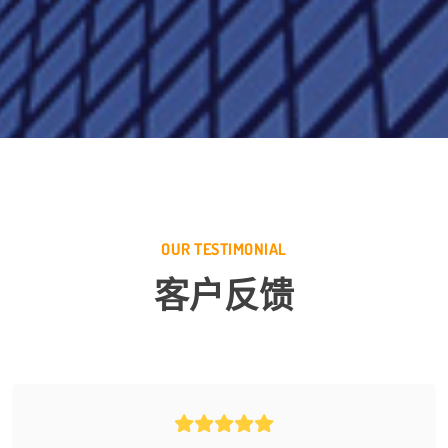
OUR TESTIMONIAL
客户反馈